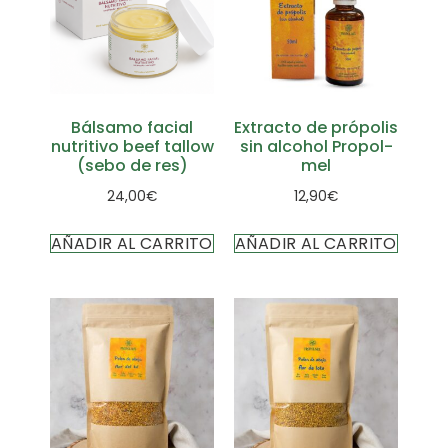
Bálsamo facial
Extracto de própolis
nutritivo beef tallow
sin alcohol Propol-
(sebo de res)
mel
24,00
€
12,90
€
AÑADIR AL CARRITO
AÑADIR AL CARRITO