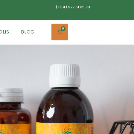
(+34) 977 61 05 78
0
OLIS
BLOG