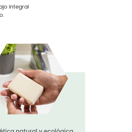
jo integral
o.
tica natural y ecológica