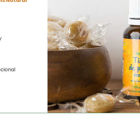
lis Natural
y
ocional