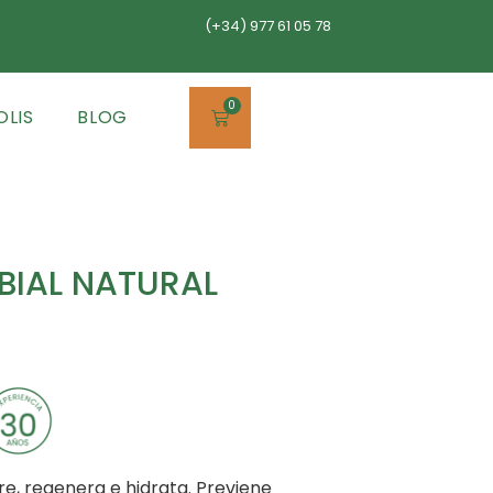
(+34) 977 61 05 78
0
OLIS
BLOG
BIAL NATURAL
tre, regenera e hidrata. Previene