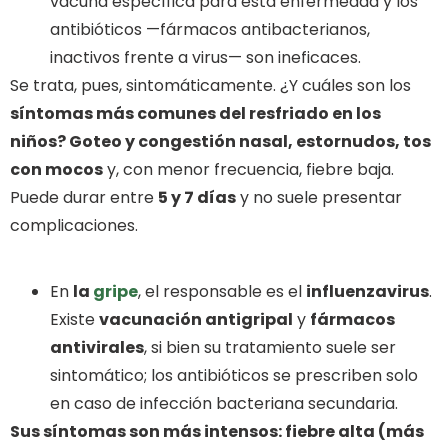
vacuna específica para esta enfermedad y los
antibióticos —fármacos antibacterianos,
inactivos frente a virus— son ineficaces.
Se trata, pues, sintomáticamente. ¿Y cuáles son los
síntomas más comunes del resfriado en los
niños? Goteo y congestión nasal, estornudos, tos
con mocos
y, con menor frecuencia, fiebre baja.
Puede durar entre
5 y 7 días
y no suele presentar
complicaciones.
En
la
gripe
, el responsable es el
influenzavirus
.
Existe
vacunación antigripal
y
fármacos
antivirales
, si bien su tratamiento suele ser
sintomático; los antibióticos se prescriben solo
en caso de infección bacteriana secundaria.
Sus síntomas son más intensos: fiebre alta (más