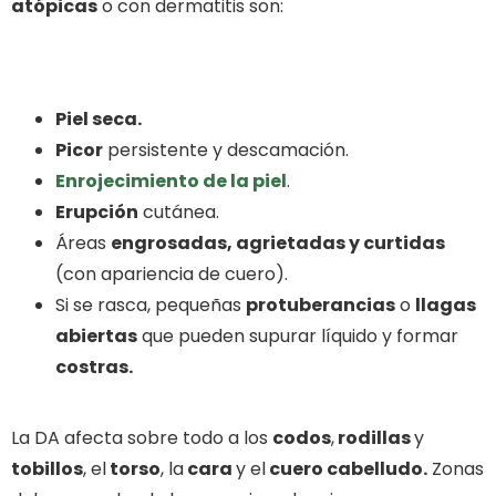
atópicas
o con dermatitis son:
Piel seca.
Picor
persistente y descamación.
Enrojecimiento de la piel
.
Erupción
cutánea.
Áreas
engrosadas, agrietadas y curtidas
(con apariencia de cuero).
Si se rasca, pequeñas
protuberancias
o
llagas
abiertas
que pueden supurar líquido y formar
costras.
La DA afecta sobre todo a los
codos
,
rodillas
y
tobillos
, el
torso
, la
cara
y el
cuero cabelludo.
Zonas