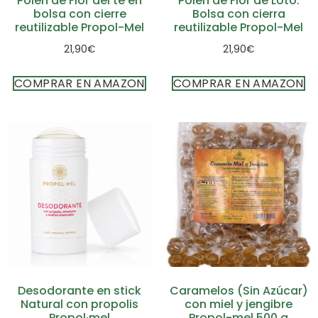
Polen de Flor del té en
Polen de Flor de Loto.
bolsa con cierre
Bolsa con cierra
reutilizable Propol-Mel
reutilizable Propol-Mel
21,90
€
21,90
€
COMPRAR EN AMAZON
COMPRAR EN AMAZON
Desodorante en stick
Caramelos (Sin Azúcar)
Natural con propolis
con miel y jengibre
Propol·mel
Propol-mel 500 g