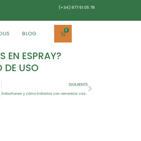
(+34) 977 61 05 78
0
OLIS
BLOG
IS EN ESPRAY?
O DE USO
SIGUIENTE
nto de esta enfermedad de la piel
Sabañones y cómo tratarlos con remedios caseros