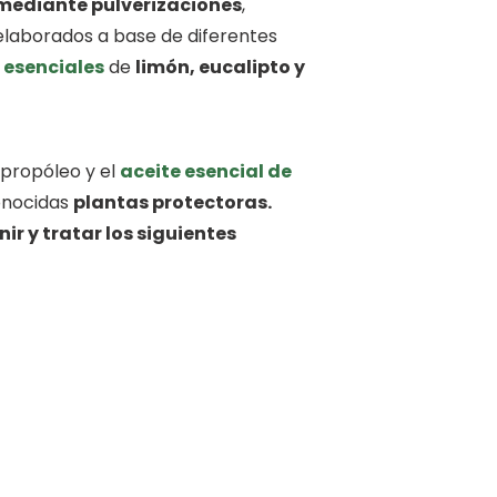
mediante pulverizaciones
,
 elaborados a base de diferentes
 esenciales
de
limón, eucalipto y
l propóleo y el
aceite esencial de
conocidas
plantas protectoras.
ir y tratar los siguientes