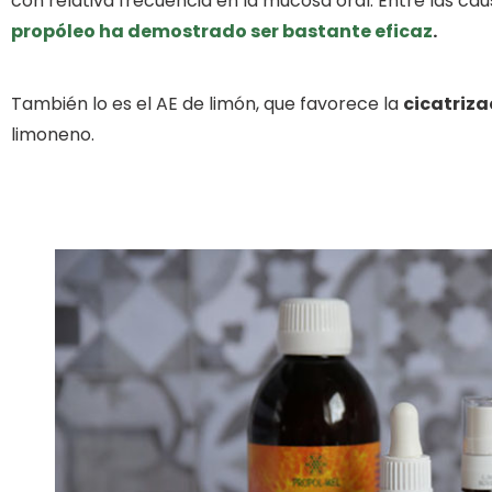
con relativa frecuencia en la mucosa oral. Entre las cau
propóleo ha demostrado ser bastante eficaz
.
También lo es el AE de limón, que favorece la
cicatriza
limoneno.