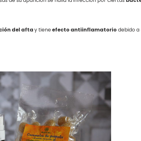
sas de su aparición se halla la infección por ciertas
bacte
ción del afta
y tiene
efecto antiinflamatorio
debido a 