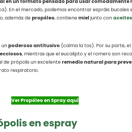
al en un formato pensado para usar cómodamente 
boca). En el mercado, podemos encontrar espráis bucales
eto, además de
propóleo
, contiene
miel
junto con
aceites
s un
poderoso antitusivo
(calma la tos). Por su parte, e
fecciosos
, mientras que el eucalipto y el romero son re
al de própolis un excelente
remedio natural para preven
ato respiratorio.
Ver Propóleo en Spray aquí
rópolis en espray