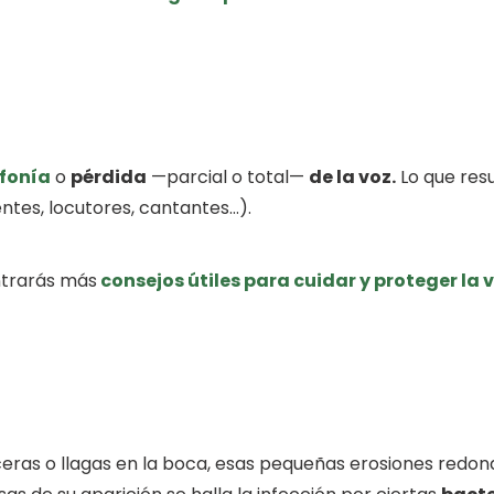
afonía
o
pérdida
—parcial o total—
de la voz.
Lo que resu
ntes, locutores, cantantes…).
ontrarás más
consejos útiles para cuidar y proteger la 
lceras o llagas en la boca, esas pequeñas erosiones red