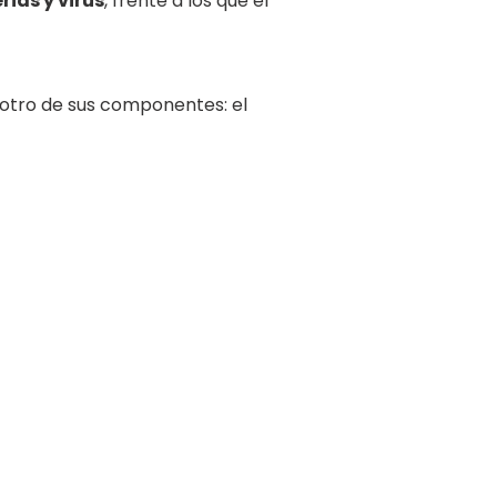
rias y virus
, frente a los que el
otro de sus componentes: el