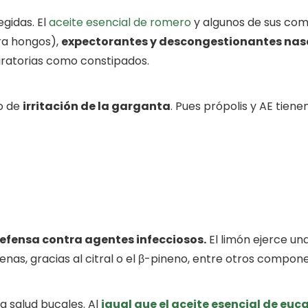
egidas. El
aceite esencial de romero
y algunos de sus co
ra hongos),
expectorantes y descongestionantes nas
iratorias como constipados.
o de
irritación de la garganta
. Pues própolis y AE tiene
efensa contra agentes infecciosos.
El limón ejerce un
nas, gracias al citral o el β-pineno, entre otros compon
la salud bucales. Al
igual que el aceite esencial de euc