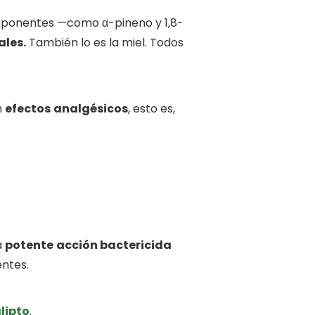
mponentes —como α-pineno y 1,8-
ales.
También lo es la miel. Todos
n
efectos
analgésicos
, esto es,
a
potente
acción bactericida
entes.
alipto
.