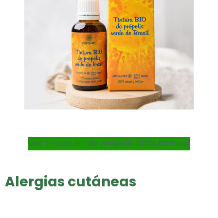
Ver T
intura BIO
de própolis 100% Natural
Alergias cutáneas