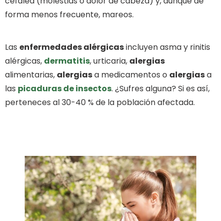
cefalea (molestias o dolor de cabeza) y, aunque de
forma menos frecuente, mareos.
Las
enfermedades alérgicas
incluyen asma y rinitis
alérgicas,
dermatitis
, urticaria,
alergias
alimentarias,
alergias
a medicamentos o
alergias
a
las
picaduras de insectos
. ¿Sufres alguna? Si es así,
perteneces al 30-40 % de la población afectada.