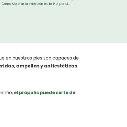
 mosquito
Cómo Mejorar la irritación de la Piel por el Cloro con Própolis
ue en nuestros pies son capaces de
heridas, ampollas y antiestéticas
erismo,
el própolis puede serte de