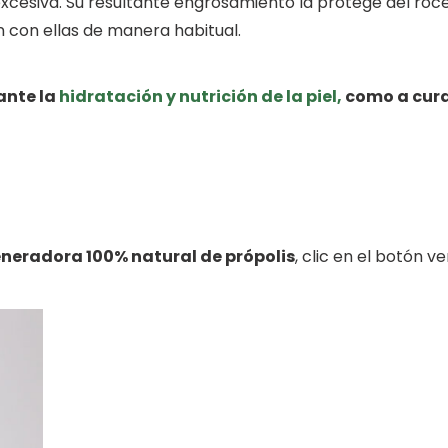
esiva. Su resultante engrosamiento la protege del roce, la
 con ellas de manera habitual.
ante la
hidratación y nutrición de la piel,
como a cura
neradora 100% natural de própolis
, clic en el botón ve