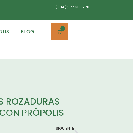
(+34) 977 61 05 78
0
OLIS
BLOG
S ROZADURAS
 CON PRÓPOLIS
SIGUIENTE