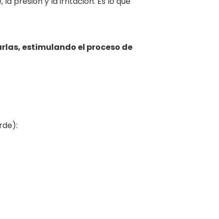
 presión y la irritación. Es lo que
rlas, estimulando el proceso de
rde):